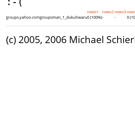
:-(
news1
news2
news3
new
groups.yahoo.comgroupsman_1_dukuhwaru
0 (100%)
-
-
0 (1
(c) 2005, 2006 Michael Schier