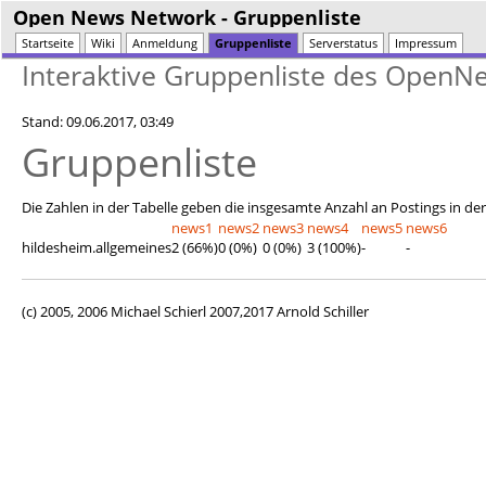
Open News Network
- Gruppenliste
Startseite
Wiki
Anmeldung
Gruppenliste
Serverstatus
Impressum
Interaktive Gruppenliste des Open
Stand: 09.06.2017, 03:49
Gruppenliste
Die Zahlen in der Tabelle geben die insgesamte Anzahl an Postings in de
news1
news2
news3
news4
news5
news6
hildesheim.allgemeines
2 (66%)
0 (0%)
0 (0%)
3 (100%)
-
-
(c) 2005, 2006 Michael Schierl 2007,2017 Arnold Schiller