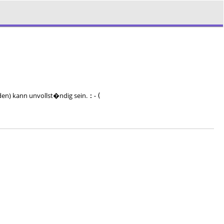
nden) kann unvollst�ndig sein.
:-(